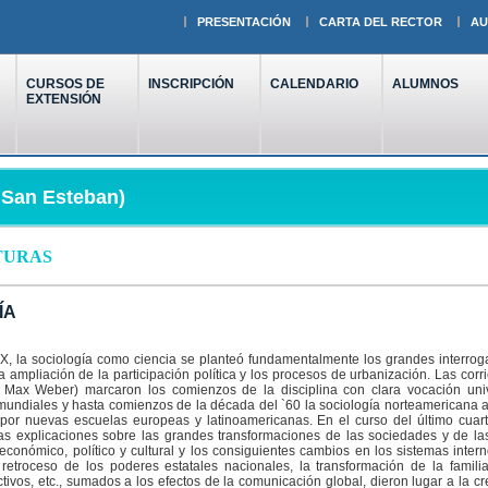
PRESENTACIÓN
CARTA DEL RECTOR
AU
CURSOS DE
INSCRIPCIÓN
CALENDARIO
ALUMNOS
EXTENSIÓN
- San Esteban)
TURAS
ÍA
IX, la sociología como ciencia se planteó fundamentalmente los grandes interro
la ampliación de la participación política y los procesos de urbanización. Las c
 Max Weber) marcaron los comienzos de la disciplina con clara vocación unive
mundiales y hasta comienzos de la década del `60 la sociología norteamericana 
por nuevas escuelas europeas y latinoamericanas. En el curso del último cuarto 
as explicaciones sobre las grandes transformaciones de las sociedades y de las
 económico, político y cultural y los consiguientes cambios en los sistemas inte
l retroceso de los poderes estatales nacionales, la transformación de la famili
ctivos, etc., sumados a los efectos de la comunicación global, dieron lugar a la