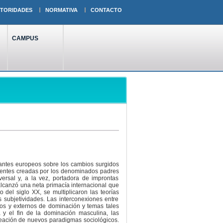
TORIDADES
NORMATIVA
CONTACTO
CAMPUS
gantes europeos sobre los cambios surgidos
orrientes creadas por los denominados padres
rsal y, a la vez, portadora de improntas
alcanzó una neta primacía internacional que
del siglo XX, se multiplicaron las teorías
 subjetividades. Las interconexiones entre
rnos y externos de dominación y temas tales
a y el fin de la dominación masculina, las
 creación de nuevos paradigmas sociológicos.