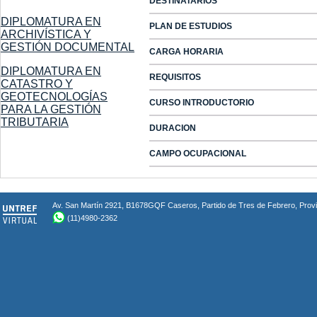
DESTINATARIOS
DIPLOMATURA EN
PLAN DE ESTUDIOS
ARCHIVÍSTICA Y
GESTIÓN DOCUMENTAL
CARGA HORARIA
DIPLOMATURA EN
REQUISITOS
CATASTRO Y
GEOTECNOLOGÍAS
CURSO INTRODUCTORIO
PARA LA GESTIÓN
TRIBUTARIA
DURACION
CAMPO OCUPACIONAL
Av. San Martín 2921, B1678GQF Caseros, Partido de Tres de Febrero, Provin
(11)4980-2362