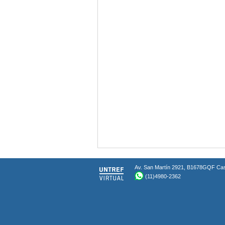
Av. San Martín 2921, B1678GQF Caser
(11)4980-2362