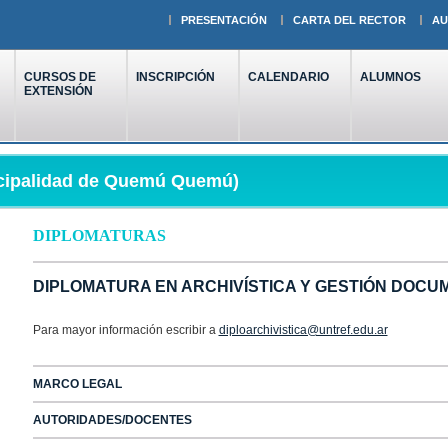
PRESENTACIÓN
CARTA DEL RECTOR
AU
CURSOS DE
INSCRIPCIÓN
CALENDARIO
ALUMNOS
EXTENSIÓN
icipalidad de Quemú Quemú)
DIPLOMATURAS
DIPLOMATURA EN ARCHIVÍSTICA Y GESTIÓN DOCU
Para mayor información escribir a
diploarchivistica@untref.edu.ar
MARCO LEGAL
AUTORIDADES/DOCENTES