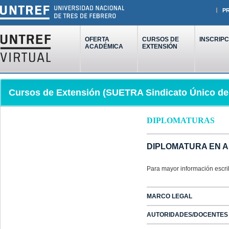
P
OFERTA
CURSOS DE
INSCRIPC
ACADÉMICA
EXTENSIÓN
Cursos de Extensión (SUETRA Sindicato Único de 
DIPLOMATURAS
DIPLOMATURA EN A
Para mayor información escri
MARCO LEGAL
AUTORIDADES/DOCENTES