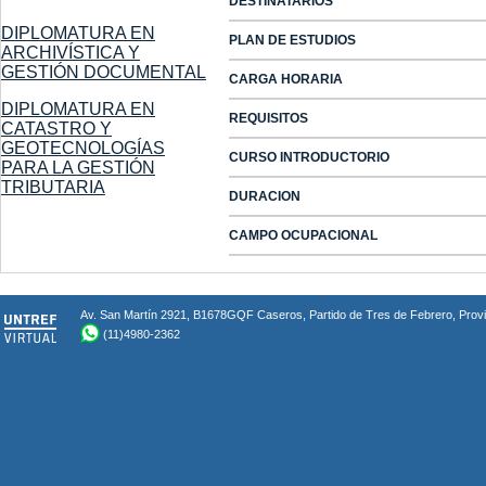
DESTINATARIOS
DIPLOMATURA EN
PLAN DE ESTUDIOS
ARCHIVÍSTICA Y
GESTIÓN DOCUMENTAL
CARGA HORARIA
DIPLOMATURA EN
REQUISITOS
CATASTRO Y
GEOTECNOLOGÍAS
CURSO INTRODUCTORIO
PARA LA GESTIÓN
TRIBUTARIA
DURACION
CAMPO OCUPACIONAL
Av. San Martín 2921, B1678GQF Caseros, Partido de Tres de Febrero, Provin
(11)4980-2362